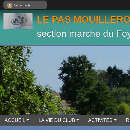
Panneau de gestion des cookies
Se connecter
LE PAS MOUILLER
section marche du Foy
ACCUEIL
LA VIE DU CLUB
ACTIVITÉS
R