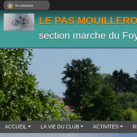
Panneau de gestion des cookies
Se connecter
LE PAS MOUILLER
section marche du Foy
ACCUEIL
LA VIE DU CLUB
ACTIVITÉS
R