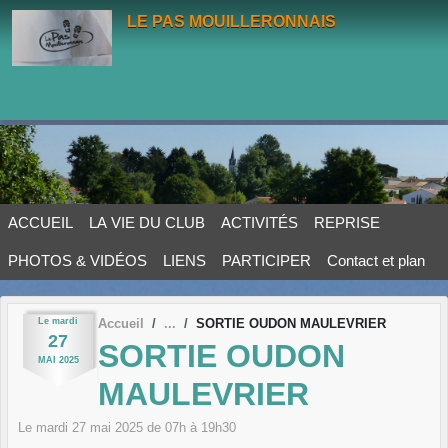
Panneau de gestion des cookies
LE PAS MOUILLERONNAIS
ACCUEIL
LA VIE DU CLUB
ACTIVITÉS
REPRISE
PHOTOS & VIDÉOS
LIENS
PARTICIPER
Contact et plan
Le
mardi
Accueil
SORTIE OUDON MAULEVRIER
27
SORTIE OUDON
MAI
2025
MAULEVRIER
Le
mardi
27
mai
2025
de 07h à 19h30