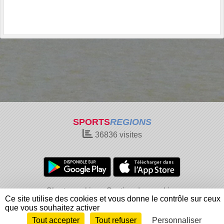
SPORTS
REGIONS
36836
visites
Charte cookies
Gestion des cookies
Ce site utilise des cookies et vous donne le contrôle sur ceux
Informations légales
Signaler un contenu inapproprié
que vous souhaitez activer
Tout accepter
Tout refuser
Personnaliser
Envie de participer ?
Connexion