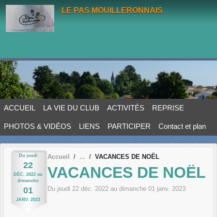
Panneau de gestion des cookies
LE PAS MOUILLERONNAIS
ACCUEIL
LA VIE DU CLUB
ACTIVITÉS
REPRISE
PHOTOS & VIDÉOS
LIENS
PARTICIPER
Contact et plan
Du
jeudi
Accueil
VACANCES DE NOËL
22
VACANCES DE NOËL
DÉC.
2022
au
dimanche
Du
jeudi
22
déc.
2022
au
dimanche
01
janv.
2023
01
JANV.
2023